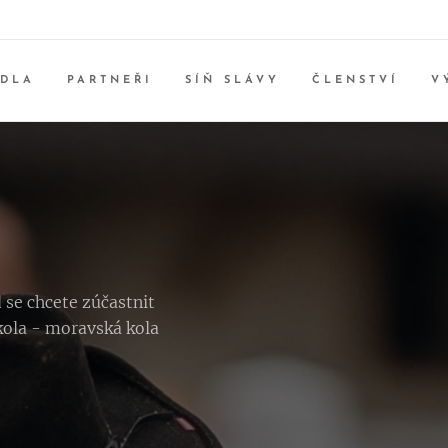
IDLA
PARTNEŘI
SÍŇ SLÁVY
ČLENSTVÍ
V
 se chcete zúčastnit
kola - moravská kola