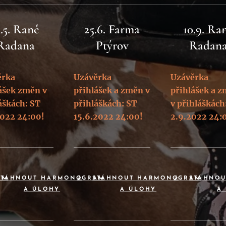
1.5. Ranč
25.6. Farma
10.9. Ra
Radana
Ptýrov
Radan
ěrka
Uzávěrka
Uzávěrka
ášek změn v
přihlášek a změn v
přihlášek a 
áškách: ST
přihláškách: ST
v přihláškách
2022 24:00!
15.6.2022 24:00!
2.9.2022 24:
AM
STÁHNOUT HARMONOGRAM
STÁHNOUT HARMONOGRAM
STÁHNO
A ÚLOHY
A ÚLOHY
A