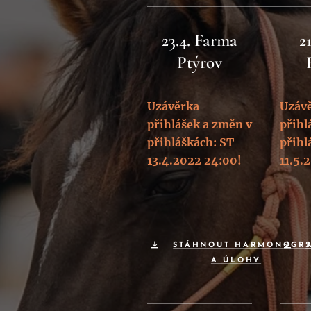
23.4. Farma
2
Ptýrov
Uzávěrka
Uzáv
přihlášek a změn v
přihl
přihláškách: ST
přihl
13.4.2022 24:00!
11.5.
STÁHNOUT HARMONOGR
A ÚLOHY