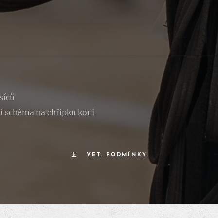
síců
í schéma na chřipku koní
VET. PODMÍNKY