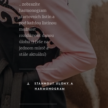
.. zobrazíte
harmonogram
startovních listin a
pod každou listinou
možnost
rozkliknout danou
úlohu :) (vše na
jednom místě a
stále aktuální)
STÁHNOUT ÚLOHY A
HARMONOGRAM