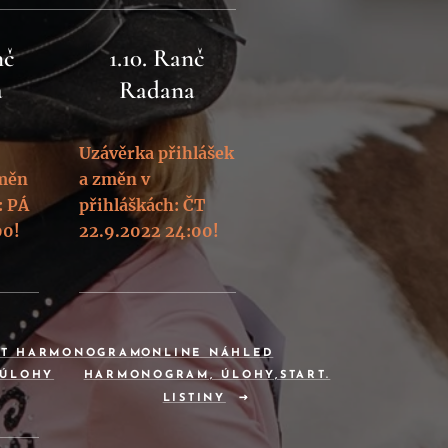
nč
1.10. Ranč
a
Radana
Uzávěrka přihlášek
změn
a změn v
: PÁ
přihláškách: ČT
00!
22.9.2022 24:00!
UT HARMONOGRAM
ONLINE NÁHLED
 ÚLOHY
HARMONOGRAM, ÚLOHY,START.
LISTINY