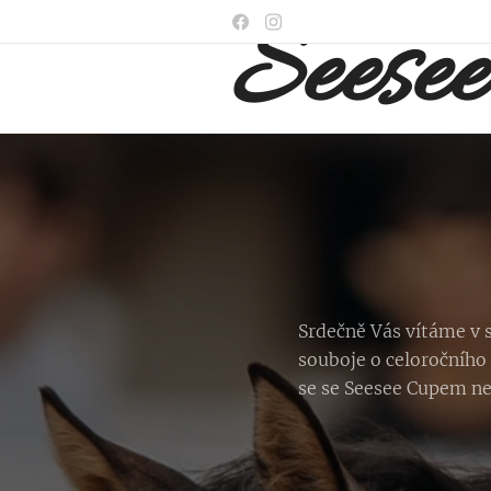
Seesee
Cup
Srdečně Vás vítáme v s
souboje o celoročního
se se Seesee Cupem nes