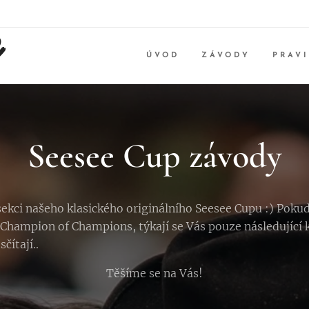
ÚVOD
ZÁVODY
PRAV
Seesee Cup závody
ekci našeho klasického originálního Seesee Cupu :) Pokud
 Champion of Champions, týkají se Vás pouze následující 
čítají..
Těšíme se na Vás!