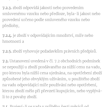
7.2.3.
zboží odpovídá jakostí nebo provedením
smluvenému vzorku nebo předloze, byla-li jakost nebo
provedení určeno podle smluveného vzorku nebo
předlohy,
7.2.4.
je zboží v odpovídajícím množství, míře nebo
hmotnosti a
7.2.5.
zboží vyhovuje požadavkům právních předpisů.
7.3.
Ustanovení uvedená v čl. 7.2 obchodních podmínek
se nepoužijí u zboží prodávaného za nižší cenu na vadu,
pro kterou byla nižší cena ujednána, na opotřebení zboží
způsobené jeho obvyklým užíváním, u použitého zboží
na vadu odpovídající míře používání nebo opotřebení,
kterou zboží mělo při převzetí kupujícím, nebo vyplývá-
li to z povahy zboží.
7.4.
Projeví-li se vada v průběhu šesti měsíců od