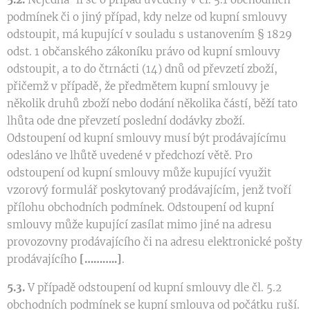
podmínek či o jiný případ, kdy nelze od kupní smlouvy
odstoupit, má kupující v souladu s ustanovením § 1829
odst. 1 občanského zákoníku právo od kupní smlouvy
odstoupit, a to do čtrnácti (14) dnů od převzetí zboží,
přičemž v případě, že předmětem kupní smlouvy je
několik druhů zboží nebo dodání několika částí, běží tato
lhůta ode dne převzetí poslední dodávky zboží.
Odstoupení od kupní smlouvy musí být prodávajícímu
odesláno ve lhůtě uvedené v předchozí větě. Pro
odstoupení od kupní smlouvy může kupující využit
vzorový formulář poskytovaný prodávajícím, jenž tvoří
přílohu obchodních podmínek. Odstoupení od kupní
smlouvy může kupující zasílat mimo jiné na adresu
provozovny prodávajícího či na adresu elektronické pošty
prodávajícího
[………..]
.
5.3.
V případě odstoupení od kupní smlouvy dle čl. 5.2
obchodních podmínek se kupní smlouva od počátku ruší.