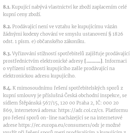
8.1.
Kupující nabývá vlastnictví ke zboží zaplacením celé
kupní ceny zboží.
8.2.
Prodávající není ve vztahu ke kupujícímu vázán
žádnými kodexy chování ve smyslu ustanovení § 1826
odst. 1 písm. e) občanského zákoníku.
8.3.
Vyřizování stížností spotřebitelů zajišťuje prodávající
prostřednictvím elektronické adresy
[………..]
. Informaci
o vyřízení stížnosti kupujícího zašle prodávající na
elektronickou adresu kupujícího.
8.4.
K mimosoudnímu řešení spotřebitelských sporů z
kupní smlouvy je příslušná Česká obchodní inspekce, se
sídlem Štěpánská 567/15, 120 00 Praha 2, IČ: 000 20
869, internetová adresa: https://adr.coi.cz/cs. Platformu
pro řešení sporů on-line nacházející se na internetové
adrese https://ec.europa.eu/consumers/odr je možné
využít při řešení sporů mezi prodávajícím a kupujícím z