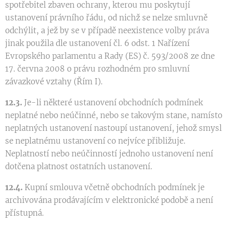
spotřebitel zbaven ochrany, kterou mu poskytují
ustanovení právního řádu, od nichž se nelze smluvně
odchýlit, a jež by se v případě neexistence volby práva
jinak použila dle ustanovení čl. 6 odst. 1 Nařízení
Evropského parlamentu a Rady (ES) č. 593/2008 ze dne
17. června 2008 o právu rozhodném pro smluvní
závazkové vztahy (Řím I).
12.3.
Je-li některé ustanovení obchodních podmínek
neplatné nebo neúčinné, nebo se takovým stane, namísto
neplatných ustanovení nastoupí ustanovení, jehož smysl
se neplatnému ustanovení co nejvíce přibližuje.
Neplatností nebo neúčinností jednoho ustanovení není
dotčena platnost ostatních ustanovení.
12.4.
Kupní smlouva včetně obchodních podmínek je
archivována prodávajícím v elektronické podobě a není
přístupná.