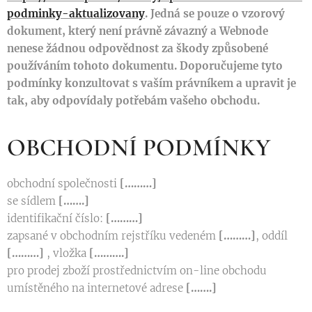
podminky-aktualizovany
. Jedná se pouze o vzorový
dokument, který není právně závazný a Webnode
nenese žádnou odpovědnost za škody způsobené
používáním tohoto dokumentu. Doporučujeme tyto
podmínky konzultovat s vaším právníkem a upravit je
tak, aby odpovídaly potřebám vašeho obchodu.
OBCHODNÍ PODMÍNKY
obchodní společnosti
[………]
se sídlem
[…….]
identifikační číslo:
[………]
zapsané v obchodním rejstříku vedeném
[………]
, oddíl
[………]
, vložka
[……….]
pro prodej zboží prostřednictvím on-line obchodu
umístěného na internetové adrese
[…….]