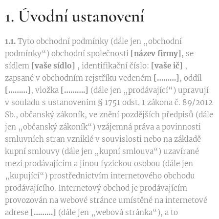
1. Úvodní ustanovení
1.1.
Tyto obchodní podmínky (dále jen „obchodní
podmínky“) obchodní společnosti
[název firmy]
, se
sídlem
[vaše sídlo]
, identifikační číslo:
[vaše ič]
,
zapsané v obchodním rejstříku vedeném
[………]
, oddíl
[………]
, vložka
[……….]
(dále jen „prodávající“) upravují
v souladu s ustanovením § 1751 odst. 1 zákona č. 89/2012
Sb., občanský zákoník, ve znění pozdějších předpisů (dále
jen „občanský zákoník“) vzájemná práva a povinnosti
smluvních stran vzniklé v souvislosti nebo na základě
kupní smlouvy (dále jen „kupní smlouva“) uzavírané
mezi prodávajícím a jinou fyzickou osobou (dále jen
„kupující“) prostřednictvím internetového obchodu
prodávajícího. Internetový obchod je prodávajícím
provozován na webové stránce umístěné na internetové
adrese
[………]
(dále jen „webová stránka“), a to