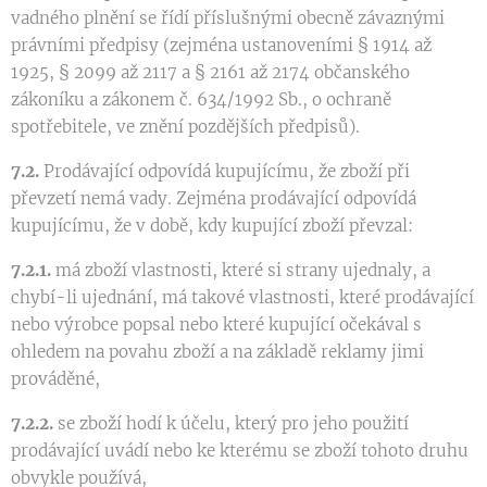
vadného plnění se řídí příslušnými obecně závaznými
právními předpisy (zejména ustanoveními § 1914 až
1925, § 2099 až 2117 a § 2161 až 2174 občanského
zákoníku a zákonem č. 634/1992 Sb., o ochraně
spotřebitele, ve znění pozdějších předpisů).
7.2.
Prodávající odpovídá kupujícímu, že zboží při
převzetí nemá vady. Zejména prodávající odpovídá
kupujícímu, že v době, kdy kupující zboží převzal:
7.2.1.
má zboží vlastnosti, které si strany ujednaly, a
chybí-li ujednání, má takové vlastnosti, které prodávající
nebo výrobce popsal nebo které kupující očekával s
ohledem na povahu zboží a na základě reklamy jimi
prováděné,
7.2.2.
se zboží hodí k účelu, který pro jeho použití
prodávající uvádí nebo ke kterému se zboží tohoto druhu
obvykle používá,