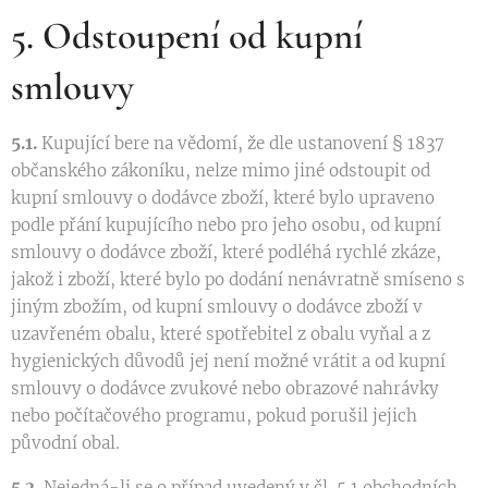
5. Odstoupení od kupní
smlouvy
5.1.
Kupující bere na vědomí, že dle ustanovení § 1837
občanského zákoníku, nelze mimo jiné odstoupit od
kupní smlouvy o dodávce zboží, které bylo upraveno
podle přání kupujícího nebo pro jeho osobu, od kupní
smlouvy o dodávce zboží, které podléhá rychlé zkáze,
jakož i zboží, které bylo po dodání nenávratně smíseno s
jiným zbožím, od kupní smlouvy o dodávce zboží v
uzavřeném obalu, které spotřebitel z obalu vyňal a z
hygienických důvodů jej není možné vrátit a od kupní
smlouvy o dodávce zvukové nebo obrazové nahrávky
nebo počítačového programu, pokud porušil jejich
původní obal.
5.2.
Nejedná-li se o případ uvedený v čl. 5.1 obchodních