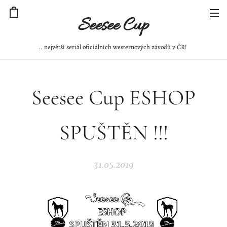
Seesee Cup
.. největší seriál oficiálních westernových závodů v ČR!
Seesee Cup ESHOP
SPUŠTĚN !!!
31.05.2019