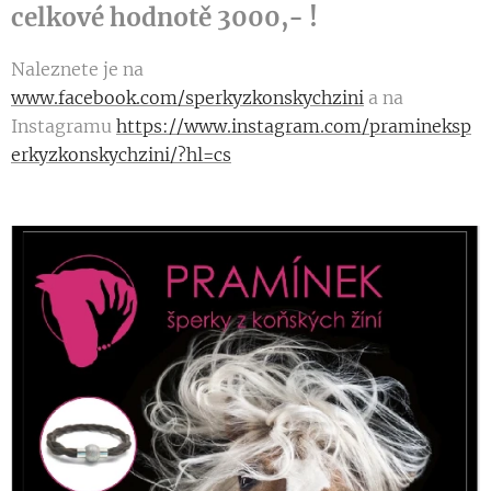
celkové hodnotě 3000,- !
Naleznete je na
www.facebook.com/sperkyzkonskychzini
a na
Instagramu
https://www.instagram.com/pramineksp
erkyzkonskychzini/?hl=cs