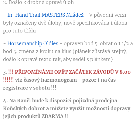
2. Došlo k drobné úpravě úloh
-
In-Hand Trail MASTERS Mládež
- V původní verzi
byly označeny dvě úlohy, nově specifikována 1 úloha
pro tuto třídu
-
Horsemanship Oldies
- opraven bod 5. obrat o 1 1/2 a
bod 5. změna z kroku na klus (plánek zůstává stejný,
došlo k opravě textu tak, aby seděl s plánkem)
3.
!!! PŘIPOMÍNÁME OPĚT ZAČÁTEK ZÁVODŮ V 8.00
!!!!!!
viz časový harmonogram - pozor i na čas
registrace v sobotu !!!
4. Na Ranči bude k dispozici pojízdná prodejna
Koňských dobrot a můžete využít možnosti dopravy
jejich produktů ZDARMA
!!